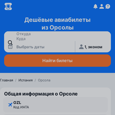
Дешёвые авиабилеты
из Орсолы
Выбрать даты
1, эконом
Найти билеты
Главная
/
Испания
/
Орсола
Общая информация о Орсоле
OZL
Код ИАТА