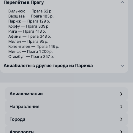
Перелёты в Прагу
Вильнюс — Прага
62 р.
Варшава — Прага
183 р.
Париж — Прага
129 р.
Корфу — Прага
339 р.
Рига — Прага
413 р.
Афины — Прага
348 р.
Милан — Прага
95 р.
Копенгаген — Прага
146 р.
Минск — Прага
1 200 р.
Стамбул — Прага
357 р.
Авиабилеты в другие города из Парижа
Авиакомпании
Направления
Города
Аэропорты