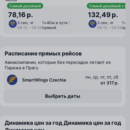
Самый дешёвый
Самый дешёвый с ба
78,16 р.
132,49 р.
3 сен, чт
1 ⁠ч 40 ⁠м в пути
/
3 сен, чт
1 ⁠ч 
08:15 – 09:55
прямой
08:15 – 09:55
пря
Расписание прямых рейсов
Авиакомпании, которые без пересадок летают из
Парижа в Прагу
пн, ср, чт, пт, сб
SmartWings Czechia
от 317 р.
Выбрать даты
Динамика цен за год
Динамика цен за год