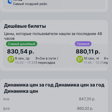
Самый поздний рейс
Дешёвые билеты
Цены, которые пользователи нашли за последние 48
часов
Самый дешёвый
Прямой
830,54 р.
880,11 р.
9 сен, ср
9 ⁠ч 5 ⁠м в пути /
10 сен, чт
6 ⁠ч 
13:20 – 17:25
1 пересадка
11:45 – 13:25
пря
Динамика цен за год
Динамика цен за год
Динамика цен
янв
847,35 р.
фев
860,02 р.