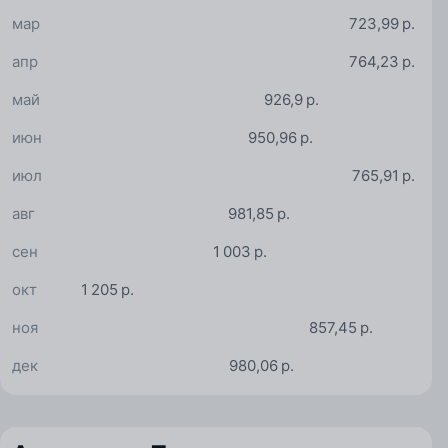
мар
723,99 р.
апр
764,23 р.
май
926,9 р.
июн
950,96 р.
июл
765,91 р.
авг
981,85 р.
сен
1 003 р.
окт
1 205 р.
ноя
857,45 р.
дек
980,06 р.