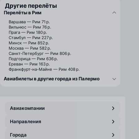
Другие перелёты
Перелёты в Рим
Варшава — Рим
71 р.
Вильнюс — Рим
76 р.
Прага — Рим
180 р.
Стамбул — Рим
227 р.
Минск — Рим
852 р.
Москва — Рим
582 р.
Санкт-Петербург — Рим
806 р.
Подгорица — Рим
636 р.
Ереван — Рим
163 р.
Франкфурт-на-Майне — Рим
408 р.
Авиабилеты в другие города из Палермо
Авиакомпании
Направления
Города