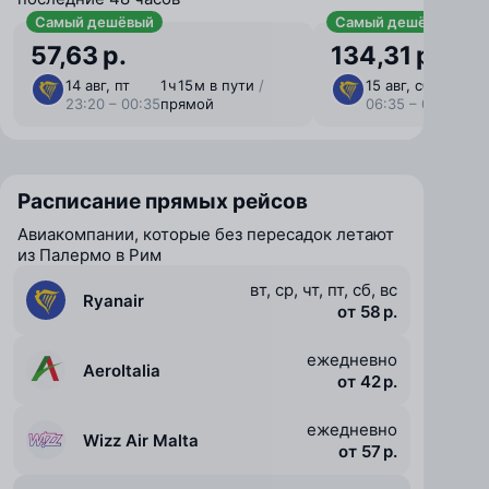
Самый дешёвый
Самый дешёвый с ба
57,63 р.
134,31 р.
14 авг, пт
1 ⁠ч 15 ⁠м в пути
/
15 авг, сб
1 ⁠ч 
23:20 – 00:35
прямой
06:35 – 07:50
пря
Расписание прямых рейсов
Авиакомпании, которые без пересадок летают
из Палермо в Рим
вт, ср, чт, пт, сб, вс
Ryanair
от 58 р.
ежедневно
AeroItalia
от 42 р.
ежедневно
Wizz Air Malta
от 57 р.