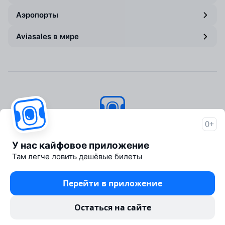
Аэропорты
Aviasales в мире
0+
Авиасейлс
© 2007–2026
У нас кайфовое приложение
Об Авиасейлс
Там легче ловить дешёвые билеты
Пресс‑центр
Travelpayouts
Перейти в приложение
Партнёрская программа
Юридические документы
Остаться на сайте