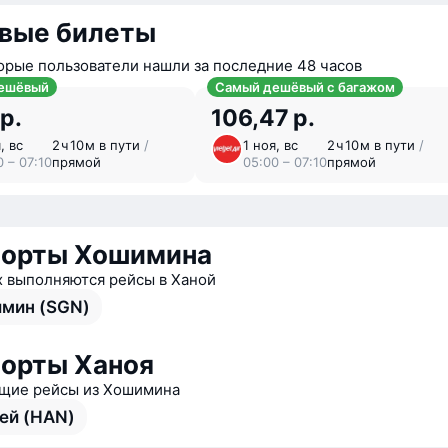
вые билеты
орые пользователи нашли за последние 48 часов
ешёвый
Самый дешёвый с багажом
 р.
106,47 р.
, вс
2 ⁠ч 10 ⁠м в пути
/
1 ноя, вс
2 ⁠ч 10 ⁠м в пути
/
0 – 07:10
прямой
05:00 – 07:10
прямой
порты Хошимина
х выполняются рейсы в Ханой
мин (SGN)
орты Ханоя
щие рейсы из Хошимина
ей (HAN)