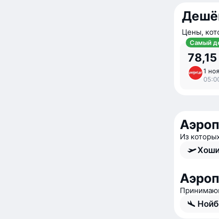
Дешё
Цены, кот
Самый д
78,15
1 ноя
05:0
Аэро
Из которы
Хоши
Аэроп
Принимаю
Нойб