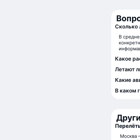
Вопро
Сколько 
В средне
конкретн
информац
Какое ра
Летают л
Какие ав
В каком 
Друг
Перелёты
Москва 