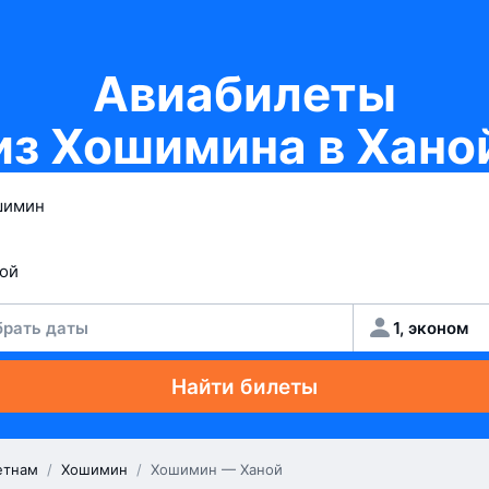
Авиабилеты
из Хошимина в Хано
рать даты
1, эконом
Найти билеты
етнам
/
Хошимин
/
Хошимин — Ханой