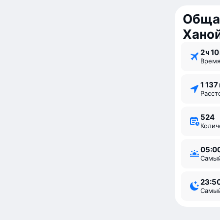
Обща
Хано
2 ⁠ч 10
Врем
1 137
Расс
524
Коли
05:0
Самы
23:5
Самы