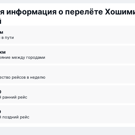
я информация о перелёте Хошим
й
 ⁠м
я в пути
 км
тояние между городами
чество рейсов в неделю
0
й ранний рейс
0
й поздний рейс