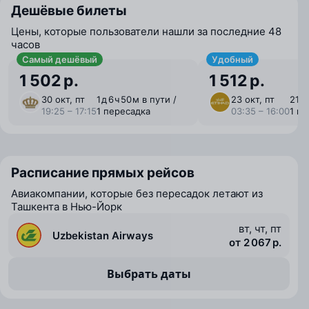
Дешёвые билеты
Цены, которые пользователи нашли за последние 48
часов
Самый дешёвый
Удобный
1 502 р.
1 512 р.
30 окт, пт
1 ⁠д 6 ⁠ч 50 ⁠м в пути /
23 окт, пт
21 ⁠ч
19:25 – 17:15
1 пересадка
03:35 – 16:00
1 п
Расписание прямых рейсов
Авиакомпании, которые без пересадок летают из
Ташкента в Нью-Йорк
вт, чт, пт
Uzbekistan Airways
от 2 067 р.
Выбрать даты