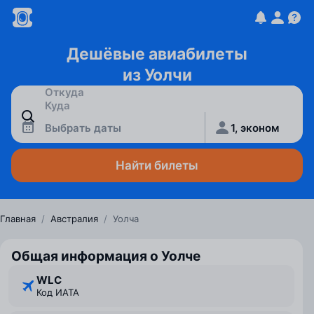
Дешёвые авиабилеты
из Уолчи
Выбрать даты
1, эконом
Найти билеты
Главная
/
Австралия
/
Уолча
Общая информация о Уолче
WLC
Код ИАТА