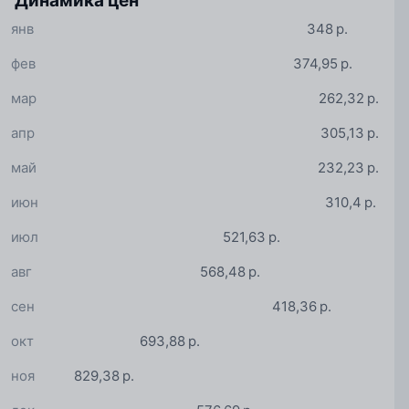
Динамика цен
янв
348 р.
фев
374,95 р.
мар
262,32 р.
апр
305,13 р.
май
232,23 р.
июн
310,4 р.
июл
521,63 р.
авг
568,48 р.
сен
418,36 р.
окт
693,88 р.
ноя
829,38 р.