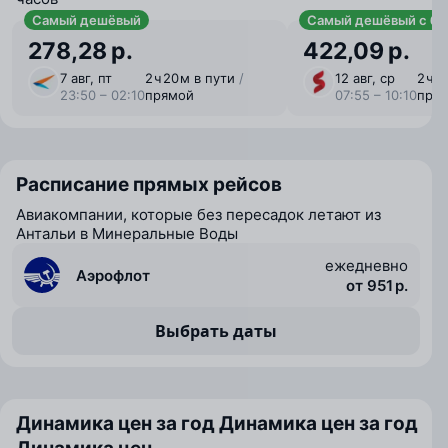
Самый дешёвый
Самый дешёвый с ба
278,28 р.
422,09 р.
7 авг, пт
2 ⁠ч 20 ⁠м в пути
/
12 авг, ср
2 ⁠ч 
23:50 – 02:10
прямой
07:55 – 10:10
пря
Расписание прямых рейсов
Авиакомпании, которые без пересадок летают из
Антальи в Минеральные Воды
ежедневно
Аэрофлот
от 951 р.
Выбрать даты
Динамика цен за год
Динамика цен за год