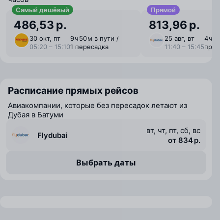
Самый дешёвый
Прямой
486,53 р.
813,96 р.
30 окт, пт
9 ⁠ч 50 ⁠м в пути /
25 авг, вт
4 ⁠ч 
05:20 – 15:10
1 пересадка
11:40 – 15:45
пря
Расписание прямых рейсов
Авиакомпании, которые без пересадок летают из
Дубая в Батуми
вт, чт, пт, сб, вс
Flydubai
от 834 р.
Выбрать даты