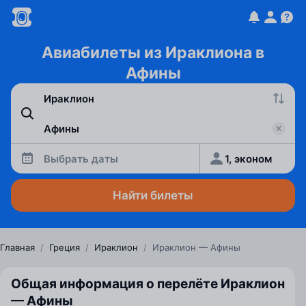
Авиабилеты из Ираклиона в
Афины
Выбрать даты
1, эконом
Найти билеты
Главная
/
Греция
/
Ираклион
/
Ираклион — Афины
Общая информация о перелёте Ираклион
— Афины