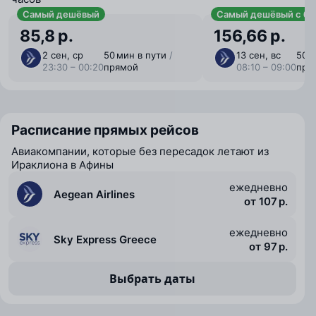
Самый дешёвый
Самый дешёвый с ба
85,8 р.
156,66 р.
2 сен, ср
50 мин в пути
/
13 сен, вс
50 
23:30 – 00:20
прямой
08:10 – 09:00
пря
Расписание прямых рейсов
Авиакомпании, которые без пересадок летают из
Ираклиона в Афины
ежедневно
Aegean Airlines
от 107 р.
ежедневно
Sky Express Greece
от 97 р.
Выбрать даты