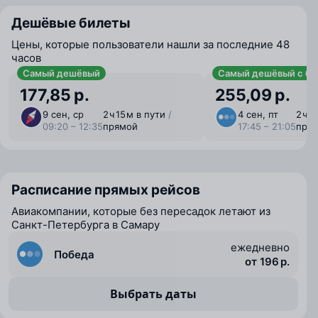
Дешёвые билеты
Цены, которые пользователи нашли за последние 48
часов
Самый дешёвый
Самый дешёвый с ба
177,85 р.
255,09 р.
9 сен, ср
2 ⁠ч 15 ⁠м в пути
/
4 сен, пт
2 ⁠ч 
09:20 – 12:35
прямой
17:45 – 21:05
пря
Расписание прямых рейсов
Авиакомпании, которые без пересадок летают из
Санкт-Петербурга в Самару
ежедневно
Победа
от 196 р.
Выбрать даты