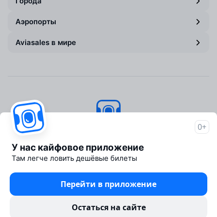
Города
Аэропорты
Aviasales в мире
0+
Авиасейлс
© 2007–2026
У нас кайфовое приложение
Об Авиасейлс
Там легче ловить дешёвые билеты
Пресс‑центр
Travelpayouts
Перейти в приложение
Партнёрская программа
Юридические документы
Остаться на сайте