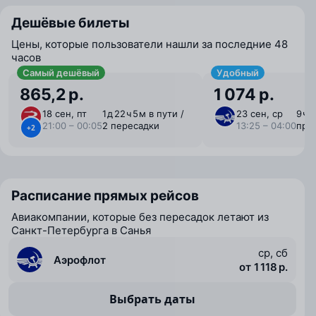
Дешёвые билеты
Цены, которые пользователи нашли за последние 48
часов
Самый дешёвый
Удобный
865,2 р.
1 074 р.
18 сен, пт
1 ⁠д 22 ⁠ч 5 ⁠м в пути /
23 сен, ср
9 ⁠ч 
21:00 – 00:05
2 пересадки
13:25 – 04:00
пря
+2
Расписание прямых рейсов
Авиакомпании, которые без пересадок летают из
Санкт-Петербурга в Санья
ср, сб
Аэрофлот
от 1 118 р.
Выбрать даты