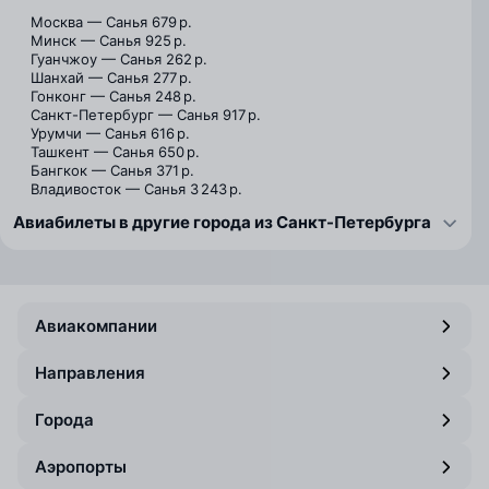
Москва — Санья
679 р.
Минск — Санья
925 р.
Гуанчжоу — Санья
262 р.
Шанхай — Санья
277 р.
Гонконг — Санья
248 р.
Санкт-Петербург — Санья
917 р.
Урумчи — Санья
616 р.
Ташкент — Санья
650 р.
Бангкок — Санья
371 р.
Владивосток — Санья
3 243 р.
Авиабилеты в другие города из Санкт-Петербурга
Авиакомпании
Направления
Города
Аэропорты