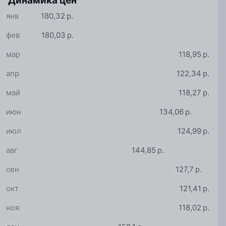
Динамика цен
янв
180,32 р.
фев
180,03 р.
мар
118,95 р.
апр
122,34 р.
май
118,27 р.
июн
134,06 р.
июл
124,99 р.
авг
144,85 р.
сен
127,7 р.
окт
121,41 р.
ноя
118,02 р.