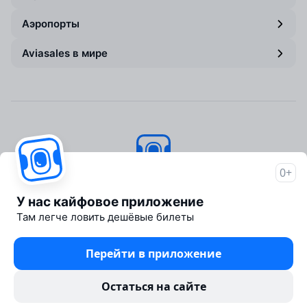
Аэропорты
Aviasales в мире
0+
Авиасейлс
© 2007–2026
У нас кайфовое приложение
Об Авиасейлс
Там легче ловить дешёвые билеты
Пресс‑центр
Travelpayouts
Перейти в приложение
Партнёрская программа
Юридические документы
Остаться на сайте