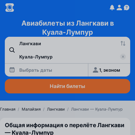
Авиабилеты из Лангкави в
Куала-Лумпур
Выбрать даты
1, эконом
Найти билеты
Главная
/
Малайзия
/
Лангкави
/
Лангкави — Куала-Лумпур
Общая информация о перелёте Лангкави
— Куала‑Лумпур