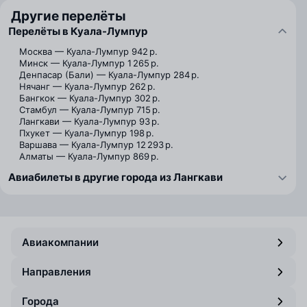
Другие перелёты
Перелёты в Куала-Лумпур
Москва — Куала-Лумпур
942 р.
Минск — Куала-Лумпур
1 265 р.
Денпасар (Бали) — Куала-Лумпур
284 р.
Нячанг — Куала-Лумпур
262 р.
Бангкок — Куала-Лумпур
302 р.
Стамбул — Куала-Лумпур
715 р.
Лангкави — Куала-Лумпур
93 р.
Пхукет — Куала-Лумпур
198 р.
Варшава — Куала-Лумпур
12 293 р.
Алматы — Куала-Лумпур
869 р.
Авиабилеты в другие города из Лангкави
Авиакомпании
Направления
Города