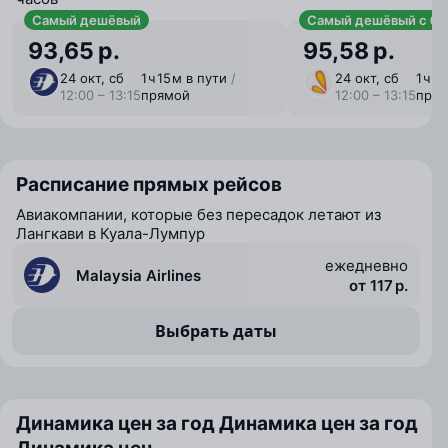
Самый дешёвый
Самый дешёвый с ба
93,65 р.
95,58 р.
24 окт, сб
1 ⁠ч 15 ⁠м в пути
/
24 окт, сб
1 ⁠ч 1
12:00 – 13:15
прямой
12:00 – 13:15
пря
Расписание прямых рейсов
Авиакомпании, которые без пересадок летают из
Лангкави в Куала-Лумпур
ежедневно
Malaysia Airlines
от 117 р.
Выбрать даты
Динамика цен за год
Динамика цен за год