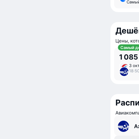
Самы
Дешё
Цены, кот
Самый д
1 085
3 окт
18:50
Расп
Авиакомпа
А