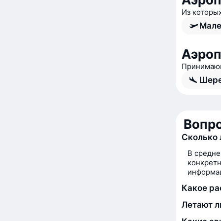
Из которы
Мале
Аэро
Принимающ
Шере
Вопро
Сколько 
В средне
конкретн
информац
Какое ра
Летают л