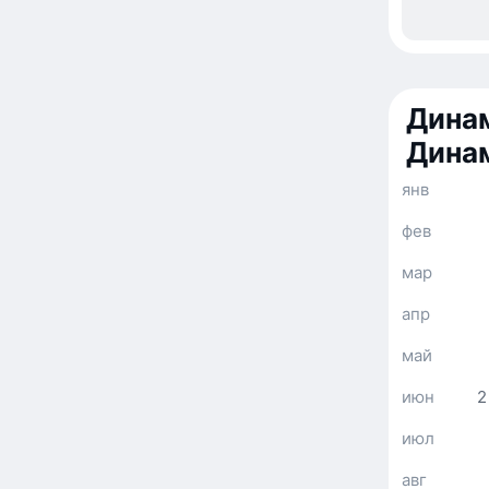
Динам
Дина
янв
фев
мар
апр
май
июн
2
июл
авг