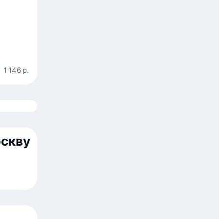
1 146 р.
оскву