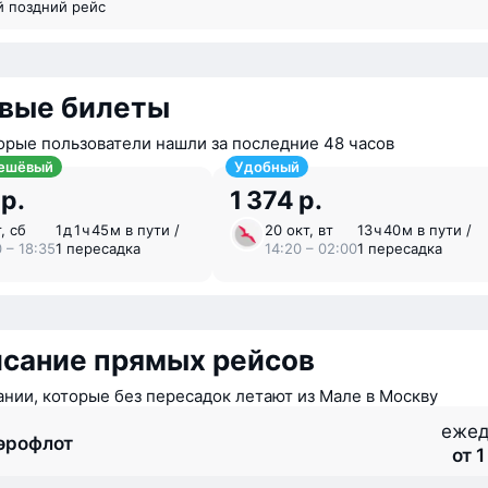
й поздний рейс
вые билеты
орые пользователи нашли за последние 48 часов
ешёвый
Удобный
 р.
1 374 р.
, сб
1 ⁠д 1 ⁠ч 45 ⁠м в пути /
20 окт, вт
13 ⁠ч 40 ⁠м в пути /
 – 18:35
1 пересадка
14:20 – 02:00
1 пересадка
исание прямых рейсов
нии, которые без пересадок летают из Мале в Москву
ежед
эрофлот
от 1