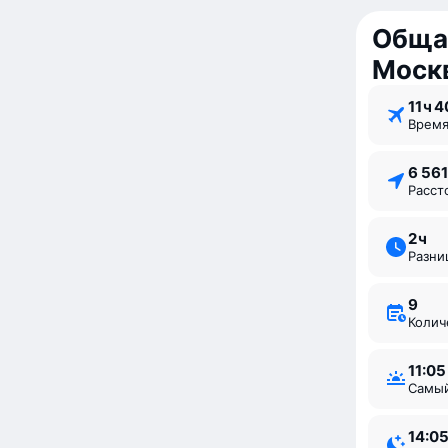
Обща
Моск
11 ⁠ч 
Врем
6 56
Расс
2 ⁠ч
Разн
9
Коли
11:05
Самы
14:0