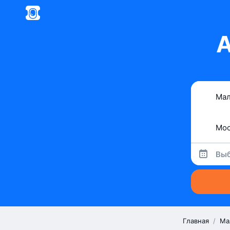
А
Выб
Главная
/
Ма