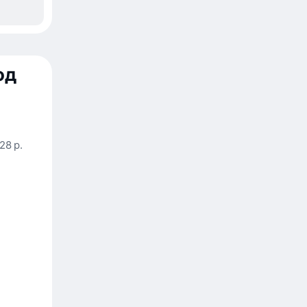
од
228 р.