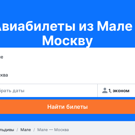
виабилеты из Мале
Москву
рать даты
1, эконом
Найти билеты
льдивы
/
Мале
/
Мале — Москва