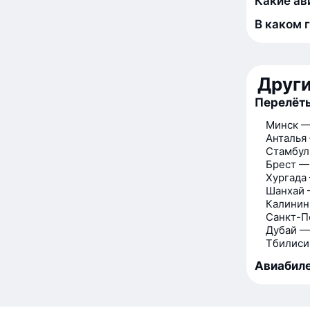
Какие ав
В каком 
Друг
Перелёт
Минск —
Анталья
Стамбул
Брест —
Хургада
Шанхай 
Калинин
Санкт-П
Дубай —
Тбилиси
Авиабиле