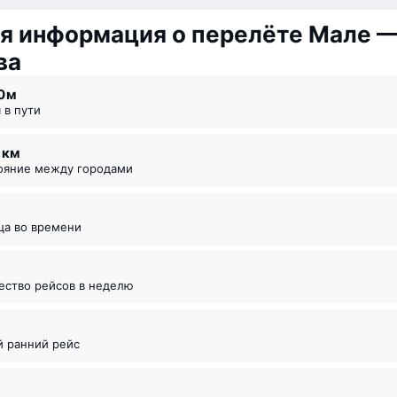
я информация о перелёте Мале 
ва
40 ⁠м
я в пути
1 км
тояние между городами
ица во времени
чество рейсов в неделю
й ранний рейс
5