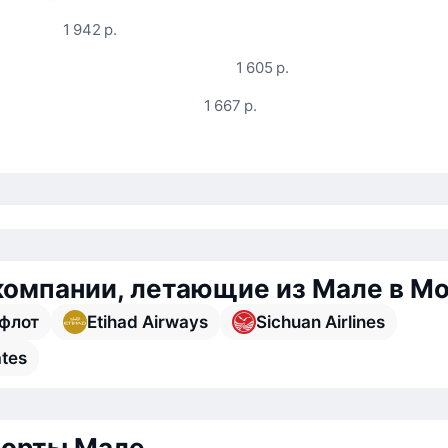
1 942 р.
1 605 р.
1 667 р.
омпании, летающие из Мале в М
флот
Etihad Airways
Sichuan Airlines
ates
порты Мале