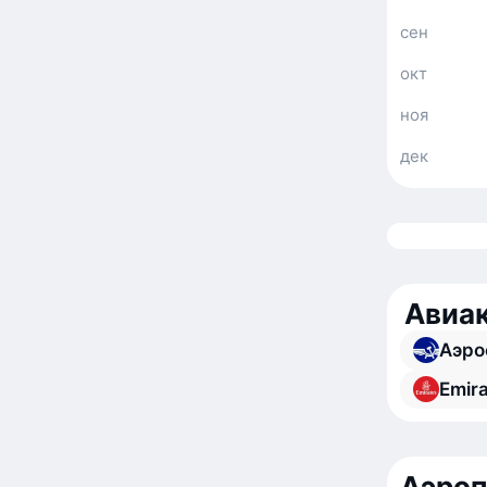
сен
окт
ноя
дек
Авиак
Аэро
Emir
Аэро