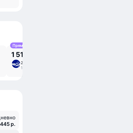
Прямой
1 516 р.
21 сен, пн
8 ⁠ч 45 ⁠м в пути
/
11:05 – 17:50
прямой
невно
 445 р.