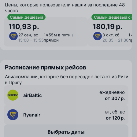
Цены, которые пользователи нашли за последние 48
часов
Самый дешёвый
Самый дешёвый с ба
110,93 р.
180,19 р.
27 сен, вс
1 ⁠ч 55 ⁠м в пути
/
3 окт, сб
1 ⁠ч 
15:00 – 15:55
прямой
20:35 – 21:30
пря
Расписание прямых рейсов
Авиакомпании, которые без пересадок летают из Риги
в Прагу
ежедневно
airBaltic
от 307 р.
вт, сб, вс
Ryanair
от 120 р.
Выбрать даты