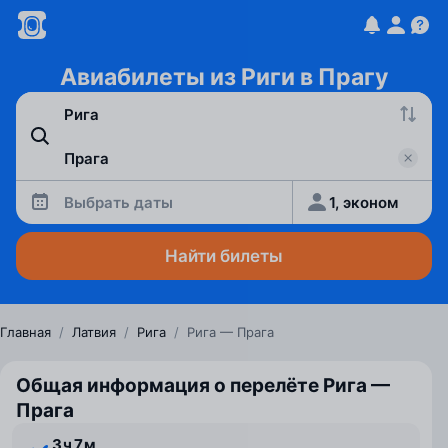
Авиабилеты из Риги в Прагу
Выбрать даты
1, эконом
Найти билеты
Главная
/
Латвия
/
Рига
/
Рига — Прага
Общая информация о перелёте Рига —
Прага
3 ⁠ч 7 ⁠м