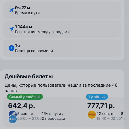
9 ⁠ч 22 ⁠м
Время в пути
1 144 км
Расстояние между городами
1 ⁠ч
Разница во времени
Дешёвые билеты
Цены, которые пользователи нашли за последние 48
часов
Самый дешёвый
Удобный
642,4 р.
777,71 р.
8 сен, вт
16 ⁠ч в пути /
22 сен, вт
8 ⁠ч 
05:00 – 21:00
2 пересадки
18:40 – 02:55
1 п