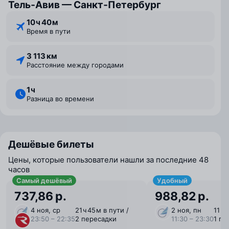
Тель‑Авив — Санкт‑Петербург
10 ⁠ч 40 ⁠м
Время в пути
3 113 км
Расстояние между городами
1 ⁠ч
Разница во времени
Дешёвые билеты
Цены, которые пользователи нашли за последние 48
часов
Самый дешёвый
Удобный
737,86 р.
988,82 р.
4 ноя, ср
21 ⁠ч 45 ⁠м в пути /
2 ноя, пн
11 ⁠ч
23:50 – 22:35
2 пересадки
11:30 – 23:30
1 пе