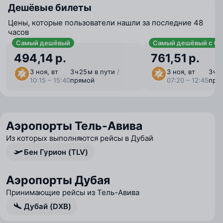
Дешёвые билеты
Цены, которые пользователи нашли за последние 48
часов
Самый дешёвый
Самый дешёвый с ба
494,14 р.
761,51 р.
3 ноя, вт
3 ⁠ч 25 ⁠м в пути
/
3 ноя, вт
3 ⁠ч 
10:15 – 15:40
прямой
07:20 – 12:45
пря
Аэропорты Тель-Авива
Из которых выполняются рейсы в Дубай
Бен Гурион (TLV)
Аэропорты Дубая
Принимающие рейсы из Тель-Авива
Дубай (DXB)