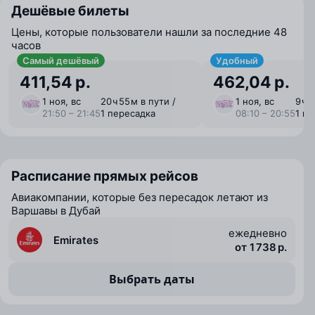
Дешёвые билеты
Цены, которые пользователи нашли за последние 48
часов
Самый дешёвый
Удобный
411,54 р.
462,04 р.
1 ноя, вс
20 ⁠ч 55 ⁠м в пути /
1 ноя, вс
9 ⁠ч 
21:50 – 21:45
1 пересадка
08:10 – 20:55
1 п
Расписание прямых рейсов
Авиакомпании, которые без пересадок летают из
Варшавы в Дубай
ежедневно
Emirates
от 1 738 р.
Выбрать даты