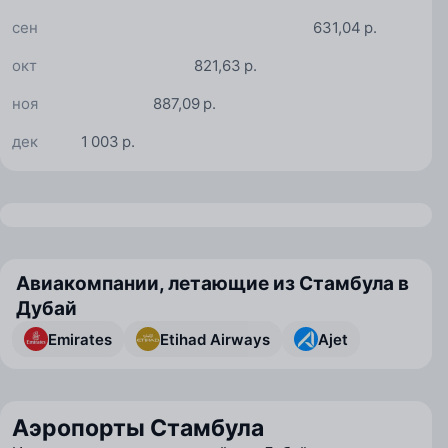
сен
631,04 р.
окт
821,63 р.
ноя
887,09 р.
дек
1 003 р.
Авиакомпании, летающие из Стамбула в
Дубай
Emirates
Etihad Airways
Ajet
Аэропорты Стамбула