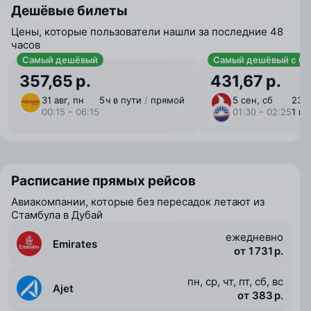
Дешёвые билеты
Цены, которые пользователи нашли за последние 48
часов
Самый дешёвый
Самый дешёвый с ба
357,65 р.
431,67 р.
31 авг, пн
5 ⁠ч в пути
/
прямой
5 сен, сб
23 ⁠ч
00:15 – 06:15
01:30 – 02:25
1 п
Расписание прямых рейсов
Авиакомпании, которые без пересадок летают из
Стамбула в Дубай
ежедневно
Emirates
от 1 731 р.
пн, ср, чт, пт, сб, вс
Ajet
от 383 р.