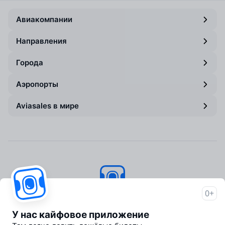
Авиакомпании
Направления
Города
Аэропорты
Aviasales в мире
0+
Авиасейлс
© 2007–2026
У нас кайфовое приложение
Об Авиасейлс