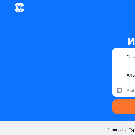
и
Выб
Главная
/
Ту