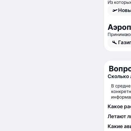
Из которы
Новы
Аэроп
Принимающ
Гази
Вопро
Сколько 
В средне
конкретн
информац
Какое ра
Летают л
Какие ав