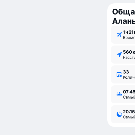
Обща
Алан
1 ⁠ч 21 
Врем
560 
Расс
33
Коли
07:4
Самы
20:15
Самы