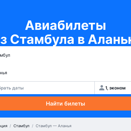
Авиабилеты
з Стамбула в Алан
рать даты
1, эконом
Найти билеты
рция
/
Стамбул
/
Стамбул — Аланья