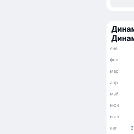
Динам
Дина
янв
фев
мар
апр
май
июн
июл
авг
2