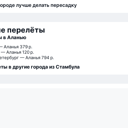
городе лучше делать пересадку
ие перелёты
ы в Аланью
— Аланья
379 р.
 — Аланья
120 р.
етербург — Аланья
794 р.
ты в другие города из Стамбула