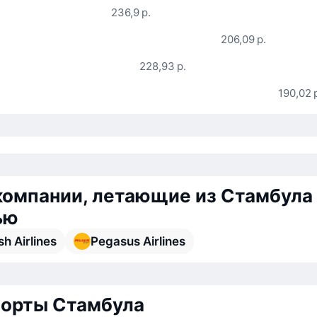
236,9 р.
206,09 р.
228,93 р.
190,02 
омпании, летающие из Стамбула
ью
sh Airlines
Pegasus Airlines
орты Стамбула