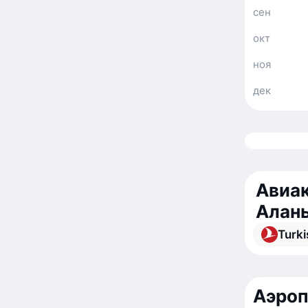
сен
окт
ноя
дек
Авиак
Алан
Turki
Аэроп