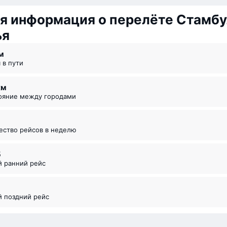
я информация о перелёте Стамб
ья
⁠м
я в пути
км
тояние между городами
чество рейсов в неделю
5
й ранний рейс
й поздний рейс