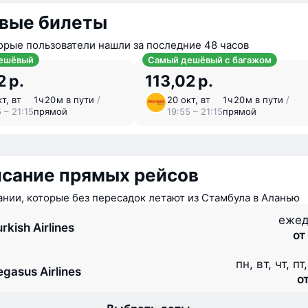
вые билеты
орые пользователи нашли за последние 48 часов
ешёвый
Самый дешёвый с багажом
2 р.
113,02 р.
т, вт
1 ⁠ч 20 ⁠м в пути
/
20 окт, вт
1 ⁠ч 20 ⁠м в пути
/
 – 21:15
прямой
19:55 – 21:15
прямой
исание прямых рейсов
нии, которые без пересадок летают из Стамбула в Аланью
ежед
rkish Airlines
от
пн, вт, чт, пт
egasus Airlines
от