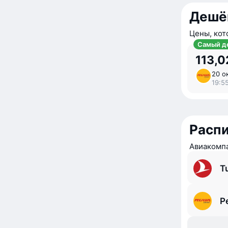
Дешё
Цены, кот
Самый д
113,0
20 ок
19:55
Расп
Авиакомпа
Tu
P