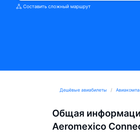
Составить сложный маршрут
Дешёвые авиабилеты
Авиакомпа
Общая информаци
Aeromexico Conne