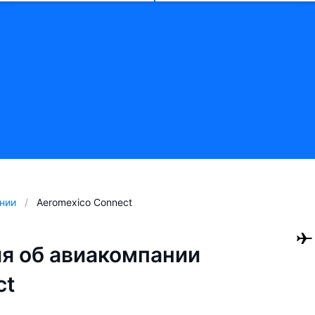
нии
Aeromexico Connect
я об авиакомпании
ct