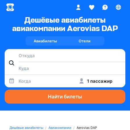
Дешёвые авиабилеты
авиакомпании Aerovias DAP
Авиабилеты
Отели
Когда
1 пассажир
Найти билеты
Дешёвые авиабилеты
Авиакомпании
Aerovias DAP