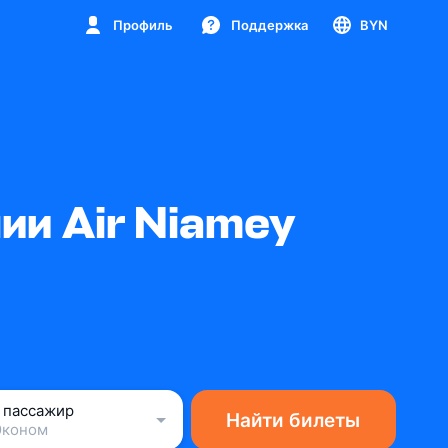
Профиль
Поддержка
BYN
и Air Niamey
1 пассажир
Найти билеты
Эконом