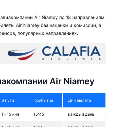
авиакомпании Air Niamey по 18 направлениям.
леты Air Niamey без наценки и комиссии, а
ейсов, популярных направлениях.
акомпании Air Niamey
В пути
Прибытие
Дни вылета
1ч 15мин
15:45
каждый день