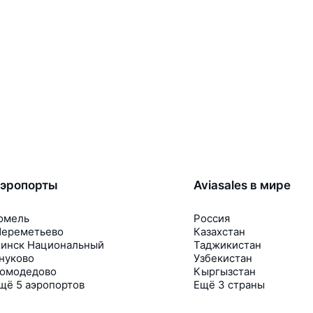
эропорты
Aviasales в мире
омель
Россия
ереметьево
Казахстан
инск Национальный
Таджикистан
нуково
Узбекистан
омодедово
Кыргызстан
щё 5 аэропортов
Ещё 3 страны