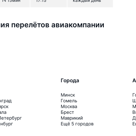
1ч 15мин
17:15
каждый день
ия перелётов авиакомпании
Города
А
Минск
Г
нград
Гомель
Ш
ярск
Москва
М
ала
Брест
В
Петербург
Маврикий
Д
инбург
Ещё 5 городов
Е