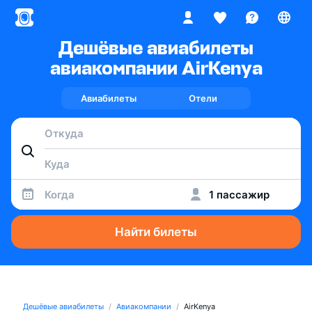
Дешёвые авиабилеты
авиакомпании AirKenya
Авиабилеты
Отели
Когда
1 пассажир
Найти билеты
Дешёвые авиабилеты
Авиакомпании
AirKenya