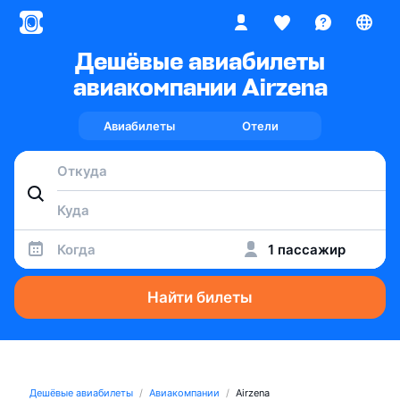
Дешёвые авиабилеты
авиакомпании Airzena
Авиабилеты
Отели
Когда
1 пассажир
Найти билеты
Дешёвые авиабилеты
Авиакомпании
Airzena