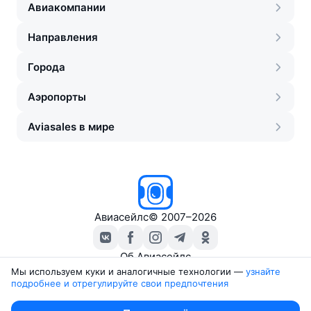
Авиакомпании
Направления
Города
Аэропорты
Aviasales в мире
Авиасейлс
©
2007–2026
Об Авиасейлс
Пресс‑центр
Мы используем куки и аналогичные технологии —
узнайте 
подробнее и отрегулируйте свои предпочтения
Travelpayouts
Партнёрская программа
Юридические документы