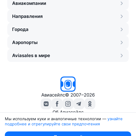
Авиакомпании
Направления
Города
Аэропорты
Aviasales в мире
Авиасейлс
©
2007–2026
Об Авиасейлс
Пресс‑центр
Мы используем куки и аналогичные технологии —
узнайте 
подробнее и отрегулируйте свои предпочтения
Travelpayouts
Партнёрская программа
Юридические документы