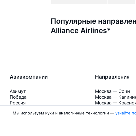
Популярные направлен
Alliance Airlines*
Авиакомпании
Направления
Азимут
Москва — Сочи
Победа
Москва — Калини
Россия
Москва — Красно
Аврора
Москва — Махачк
Мы используем куки и аналогичные технологии —
узнайте п
Belavia
Москва — Санкт-
Ещё 5 авиакомпаний
Москва — Екатер