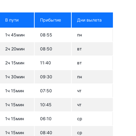
В пути
Прибытие
Дни вылета
1ч 45мин
08:55
пн
2ч 20мин
08:50
вт
2ч 15мин
11:40
вт
1ч 30мин
09:30
пн
1ч 15мин
07:50
чт
1ч 15мин
10:45
чт
1ч 15мин
06:10
ср
1ч 15мин
08:40
ср