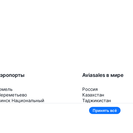
эропорты
Aviasales в мире
омель
Россия
ереметьево
Казахстан
инск Национальный
Таджикистан
нуково
Узбекистан
Принять всё
омодедово
Кыргызстан
щё 5 аэропортов
Ещё 3 страны