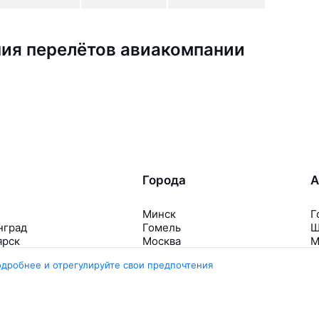
ия перелётов авиакомпании
Города
А
Минск
Г
нград
Гомель
Ш
ярск
Москва
М
ала
Брест
В
одробнее и отрегулируйте свои предпочтения
Петербург
Маврикий
Д
инбург
Ещё 5 городов
Е