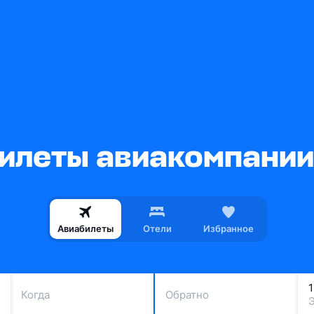
леты авиакомпании Al
Авиабилеты
Отели
Избранное
Когда
Обратно