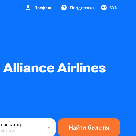
Профиль
Поддержка
BYN
liance Airlines
1 пассажир
Найти билеты
Эконом