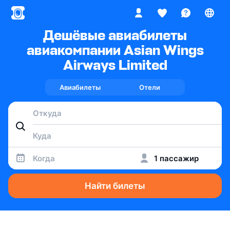
Дешёвые авиабилеты
авиакомпании Asian Wings
Airways Limited
Авиабилеты
Отели
Когда
1 пассажир
Найти билеты