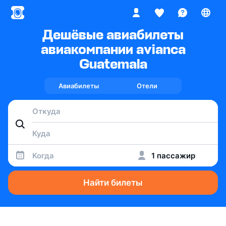
Дешёвые авиабилеты
авиакомпании avianca
Guatemala
Авиабилеты
Отели
Когда
1 пассажир
Найти билеты