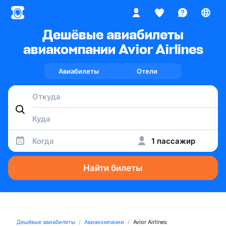
Дешёвые авиабилеты
авиакомпании Avior Airlines
Авиабилеты
Отели
Когда
1 пассажир
Найти билеты
Дешёвые авиабилеты
Авиакомпании
Avior Airlines