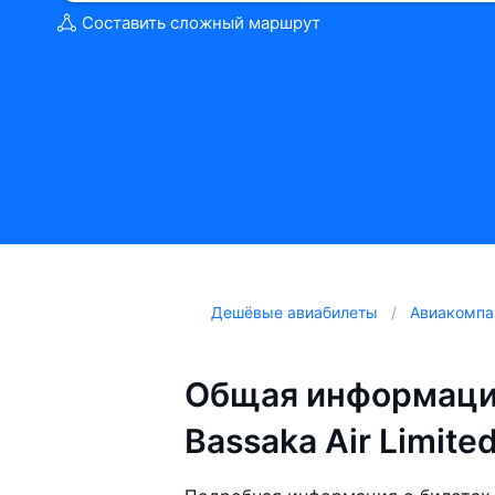
Составить сложный маршрут
Дешёвые авиабилеты
Авиакомпа
Общая информаци
Bassaka Air Limite