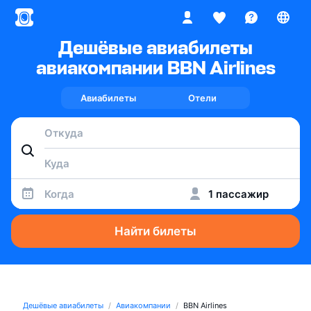
Дешёвые авиабилеты
авиакомпании BBN Airlines
Авиабилеты
Отели
Когда
1 пассажир
Найти билеты
Дешёвые авиабилеты
Авиакомпании
BBN Airlines