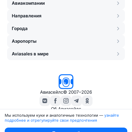
Авиакомпании
Направления
Города
Аэропорты
Aviasales в мире
Авиасейлс
©
2007–2026
Об Авиасейлс
Пресс‑центр
Мы используем куки и аналогичные технологии —
узнайте 
подробнее и отрегулируйте свои предпочтения
Travelpayouts
Партнёрская программа
Юридические документы