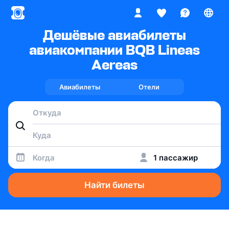
Дешёвые авиабилеты
авиакомпании BQB Lineas
Aereas
Авиабилеты
Отели
Когда
1 пассажир
Найти билеты