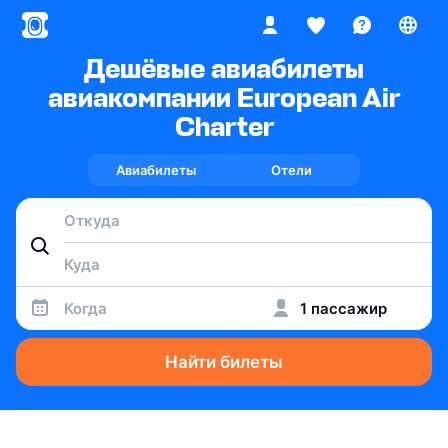
Дешёвые авиабилеты
авиакомпании European Air
Charter
Авиабилеты
Отели
Когда
1 пассажир
Найти билеты