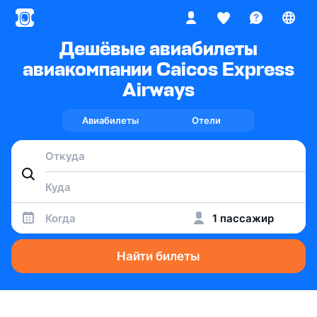
Дешёвые авиабилеты
авиакомпании Caicos Express
Airways
Авиабилеты
Отели
Когда
1 пассажир
Найти билеты