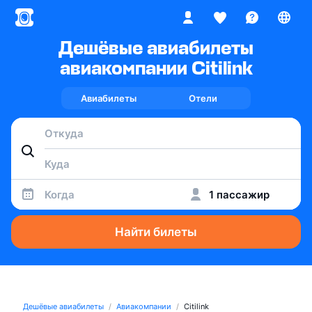
Дешёвые авиабилеты
авиакомпании Citilink
Авиабилеты
Отели
Когда
1 пассажир
Найти билеты
Дешёвые авиабилеты
Авиакомпании
Citilink