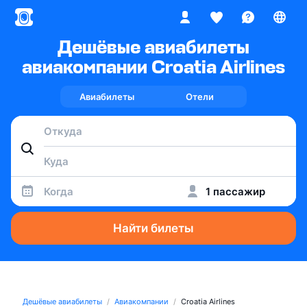
Дешёвые авиабилеты
авиакомпании Croatia Airlines
Авиабилеты
Отели
Когда
1 пассажир
Найти билеты
Дешёвые авиабилеты
Авиакомпании
Croatia Airlines