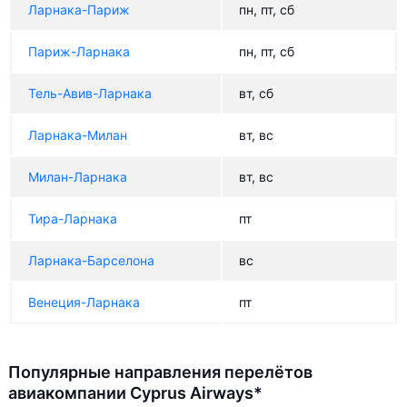
Ларнака-Париж
пн, пт, сб
Париж-Ларнака
пн, пт, сб
Тель-Авив-Ларнака
вт, сб
Ларнака-Милан
вт, вс
Милан-Ларнака
вт, вс
Тира-Ларнака
пт
Ларнака-Барселона
вс
Венеция-Ларнака
пт
Популярные направления перелётов
авиакомпании Cyprus Airways*