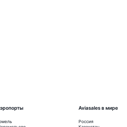
эропорты
Aviasales в мире
омель
Россия
ереметьево
Казахстан