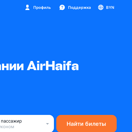
Профиль
Поддержка
BYN
ии AirHaifa
1 пассажир
Найти билеты
Эконом