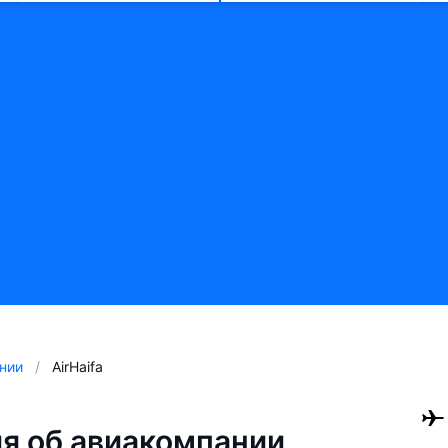
нии
AirHaifa
я об авиакомпании