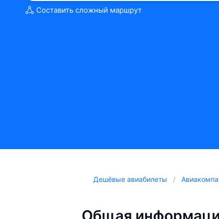
Составить сложный маршрут
Дешёвые авиабилеты
Авиакомпа
Общая информаци