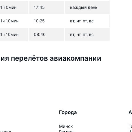
1ч 0мин
17:45
каждый день
1ч 10мин
10:25
вт, чт, пт, вс
1ч 10мин
08:40
вт, чт, пт, вс
ия перелётов авиакомпании
Города
А
Минск
Г
нград
Гомель
Ш