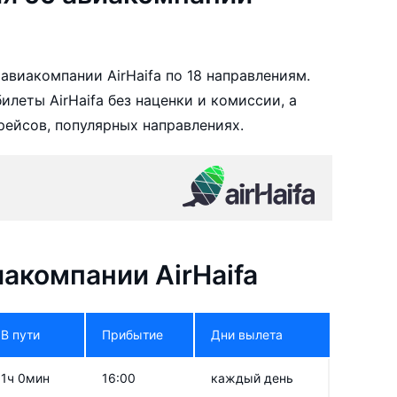
виакомпании AirHaifa по 18 направлениям.
леты AirHaifa без наценки и комиссии, а
ейсов, популярных направлениях.
акомпании AirHaifa
В пути
Прибытие
Дни вылета
1ч 0мин
16:00
каждый день