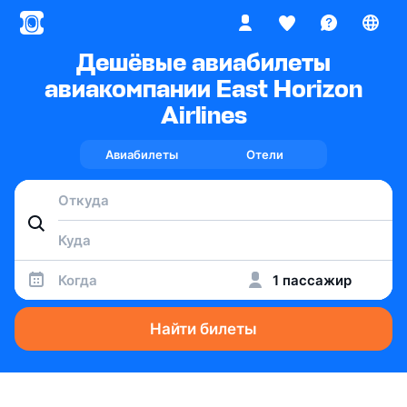
Дешёвые авиабилеты
авиакомпании East Horizon
Airlines
Авиабилеты
Отели
Когда
1 пассажир
Найти билеты