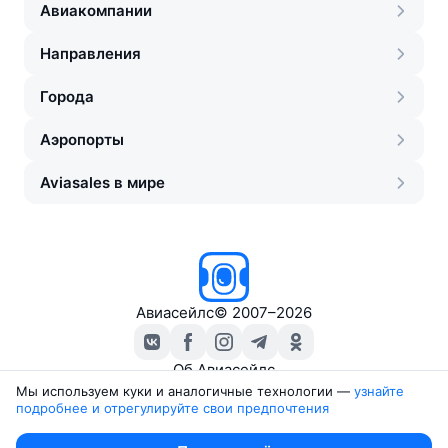
Авиакомпании
Направления
Города
Аэропорты
Aviasales в мире
Авиасейлс
©
2007–2026
Об Авиасейлс
Пресс‑центр
Мы используем куки и аналогичные технологии —
узнайте 
подробнее и отрегулируйте свои предпочтения
Travelpayouts
Партнёрская программа
Юридические документы