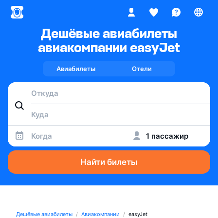
Дешёвые авиабилеты
авиакомпании easyJet
Авиабилеты
Отели
Когда
1 пассажир
Найти билеты
Дешёвые авиабилеты
Авиакомпании
easyJet