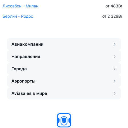
Лиссабон – Милан
от 483
Br
Берлин – Родос
от 2 326
Br
Авиакомпании
Направления
Города
Аэропорты
Aviasales в мире