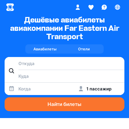
Дешёвые авиабилеты
авиакомпании Far Eastern Air
Transport
Авиабилеты
Отели
Когда
1 пассажир
Найти билеты