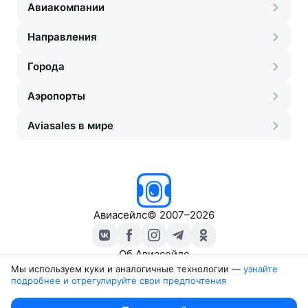
Авиакомпании
Направления
Города
Аэропорты
Aviasales в мире
Авиасейлс
©
2007–2026
Об Авиасейлс
Пресс‑центр
Мы используем куки и аналогичные технологии —
узнайте 
подробнее и отрегулируйте свои предпочтения
Travelpayouts
Партнёрская программа
Юридические документы