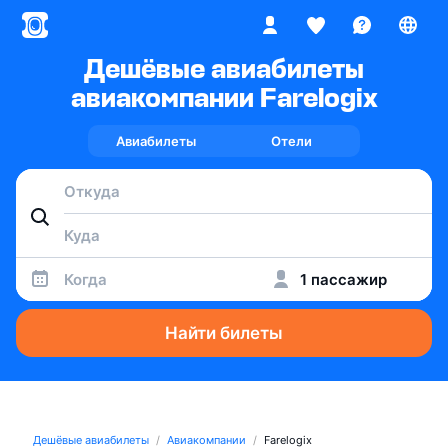
Дешёвые авиабилеты
авиакомпании Farelogix
Авиабилеты
Отели
Когда
1 пассажир
Найти билеты
Дешёвые авиабилеты
Авиакомпании
Farelogix