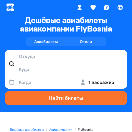
Дешёвые авиабилеты
авиакомпании FlyBosnia
Авиабилеты
Отели
Когда
1 пассажир
Найти билеты
Дешёвые авиабилеты
Авиакомпании
FlyBosnia