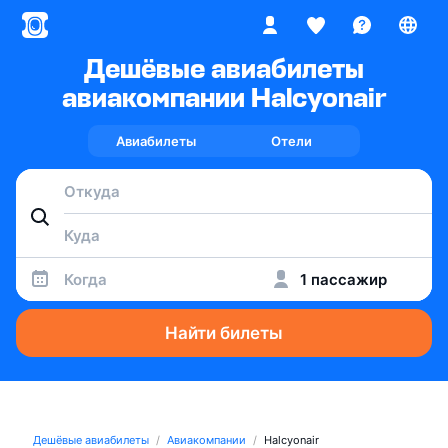
Дешёвые авиабилеты
авиакомпании Halcyonair
Авиабилеты
Отели
Когда
1 пассажир
Найти билеты
Дешёвые авиабилеты
Авиакомпании
Halcyonair