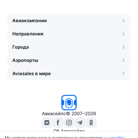
Авиакомпании
Направления
Города
Аэропорты
Aviasales в мире
Авиасейлс
©
2007–2026
Об Авиасейлс
Пресс‑центр
Мы используем куки и аналогичные технологии —
узнайте 