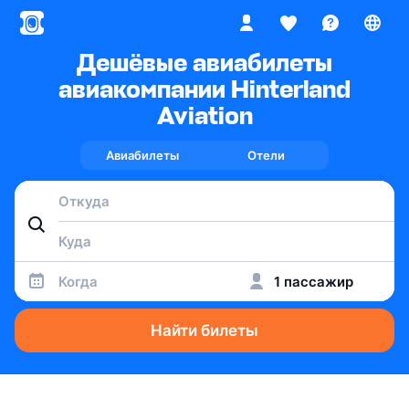
Дешёвые авиабилеты
авиакомпании Hinterland
Aviation
Авиабилеты
Отели
Когда
1 пассажир
Найти билеты