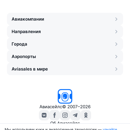
Авиакомпании
Направления
Города
Аэропорты
Aviasales в мире
Авиасейлс
©
2007–2026
Об Авиасейлс
Пресс‑центр
Мы используем куки и аналогичные технологии —
узнайте 