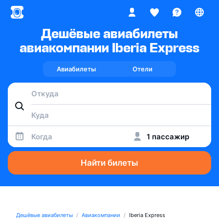
Дешёвые авиабилеты
авиакомпании Iberia Express
Авиабилеты
Отели
Когда
1 пассажир
Найти билеты
Дешёвые авиабилеты
Авиакомпании
Iberia Express